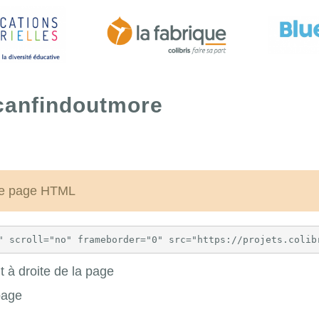
ucanfindoutmore
une page HTML
 à droite de la page
page