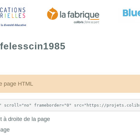
ofelesscin1985
une page HTML
 à droite de la page
page