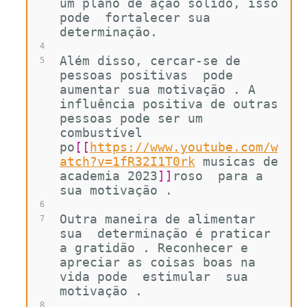
um plano de ação sólido, isso 
pode  fortalecer sua  
determinação.
4
Além disso, cercar-se de 
5
pessoas positivas  pode 
aumentar sua motivação . A 
influência positiva de outras 
pessoas pode ser um 
combustível 
po
[[
https://www.youtube.com/w
atch?v=1fR32I1T0rk
musicas de 
academia 2023
]]
roso  para a 
sua motivação .
6
Outra maneira de alimentar  
7
sua  determinação é praticar 
a gratidão . Reconhecer e 
apreciar as coisas boas na 
vida pode  estimular  sua 
motivação .
8