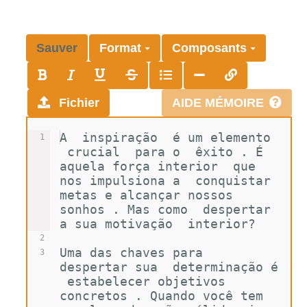
Sauver
Format
Composants
Fichier
AIDE MÉMOIRE
A  inspiração  é um elemento 
1
 crucial  para o  êxito . É 
aquela força interior  que 
nos impulsiona a  conquistar 
metas e alcançar nossos 
sonhos . Mas como  despertar 
a sua motivação  interior?
2
Uma das chaves para  
3
despertar sua  determinação é 
 estabelecer objetivos 
concretos . Quando você tem  