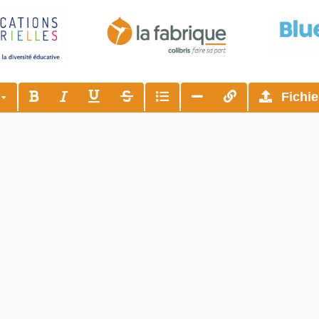
s
Fichie