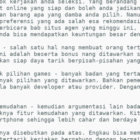
ok kerjakan anda seleksi. Yang berandang
t online yang siap dan boleh anda jadika
an barang apa yang damba anda pilih. Nam
preferensi yang ada salah esa rekomendas
erbicara bab situs agen yang minggu ini,
nda bisa mendapatkan keuntungan besar de
 - salah satu hal nang membuat orang ter
ni adalah beserta bonus nang ditawarkan 
kan siap daya tarik berpisah-pisahan yan
k pilihan games - banyak badan yang tert
nyak pilihan yang ditawarkan. Bahkan pem
la banyak developer atau provider. Denga
emudahan - kemudian argumentasi lain bad
knya fitur kemudahan yang ditawarkan. Ki
rtphone sehingga lebih cahar dan berdaya
nya disebutkan pada atas. Engkau bisa me
tertarik kerjakan bergabung dengan berma