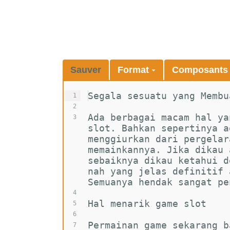
Sauver
Format
Composant
Segala sesuatu yang Membu
1
2
Ada berbagai macam hal ya
3
slot. Bahkan sepertinya a
menggiurkan dari pergelar
memainkannya. Jika dikau 
sebaiknya dikau ketahui d
nah yang jelas definitif 
Semuanya hendak sangat pe
4
Hal menarik game slot
5
6
Permainan game sekarang b
7