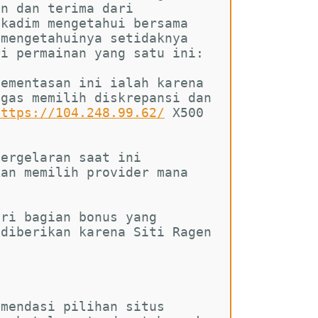
an dan terima dari 
akadim mengetahui bersama 
 mengetahuinya setidaknya 
ri permainan yang satu ini:
pementasan ini ialah karena 
ggas memilih diskrepansi dan 
https://104.248.99.62/
X500 
pergelaran saat ini 
kan memilih provider mana 
ari bagian bonus yang 
 diberikan karena Siti Ragen 
omendasi pilihan situs 