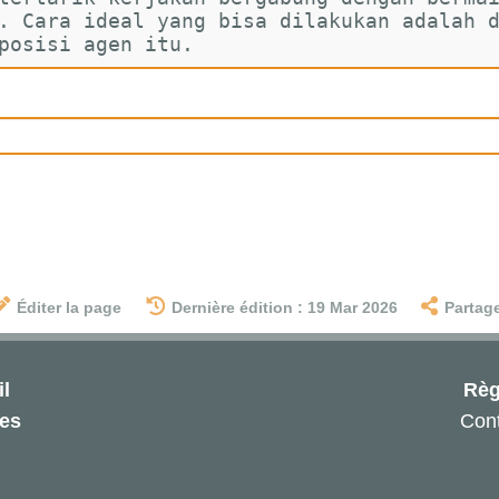
. Cara ideal yang bisa dilakukan adalah 
posisi agen itu.
Éditer la page
Dernière édition : 19 Mar 2026
Partag
l
Règ
les
Cont