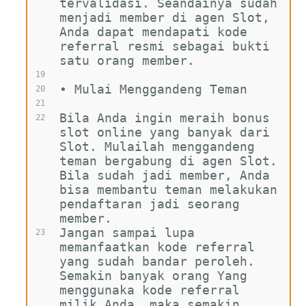
tervalidasi. Seandainya sudah 
menjadi member di agen Slot, 
Anda dapat mendapati kode 
referral resmi sebagai bukti 
satu orang member.
19
• Mulai Menggandeng Teman
20
21
Bila Anda ingin meraih bonus 
22
slot online yang banyak dari 
Slot. Mulailah menggandeng 
teman bergabung di agen Slot. 
Bila sudah jadi member, Anda 
bisa membantu teman melakukan 
pendaftaran jadi seorang 
member.
Jangan sampai lupa 
23
memanfaatkan kode referral 
yang sudah bandar peroleh. 
Semakin banyak orang Yang 
menggunaka kode referral 
milik Anda, maka semakin 