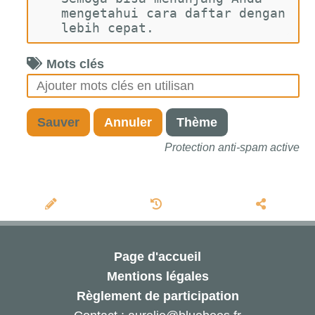
mengetahui cara daftar dengan 
lebih cepat.
Mots clés
Sauver
Annuler
Thème
Protection anti-spam active
Page d'accueil
Mentions légales
Règlement de participation