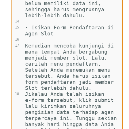
belum memiliki data ini, 
sehingga harus mengrusnya 
lebih-lebih dahulu.
14
• Isikan Form Pendaftaran di 
15
Agen Slot
16
Kemudian mencoba kunjungi di 
17
mana tempat Anda bergabung 
menjadi member slot. Lalu, 
carilah menu pendaftarn. 
Setelah Anda menemukan menu 
tersebut, Anda harus isikan 
form pendaftaran jadi member 
Slot terlebih dahulu.
Jikalau Anda telah isikan 
18
e-form tersebut, klik submit 
lalu kirimkan seluruhnya 
pengisian data terhadap agen 
terpercaya ini. Tunggu sekian 
banyak hari hingga data Anda 