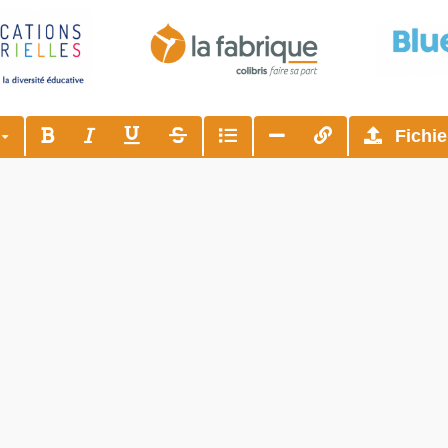
s
Fichie