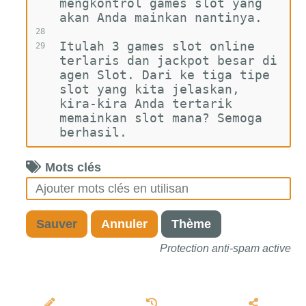
mengkontrol games slot yang 
akan Anda mainkan nantinya.
28
Itulah 3 games slot online 
29
terlaris dan jackpot besar di 
agen Slot. Dari ke tiga tipe 
slot yang kita jelaskan, 
kira-kira Anda tertarik 
memainkan slot mana? Semoga 
berhasil.
Mots clés
Sauver
Annuler
Thème
Protection anti-spam active