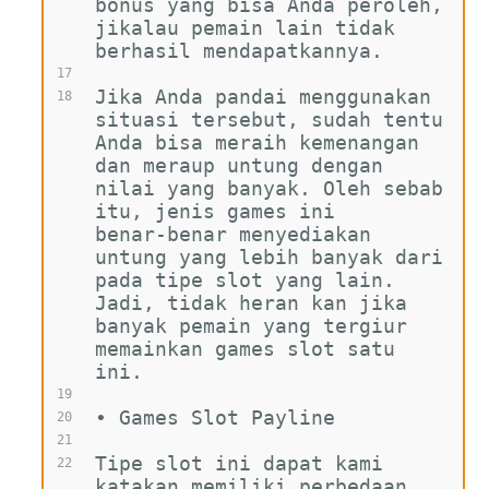
bonus yang bisa Anda peroleh, 
jikalau pemain lain tidak 
berhasil mendapatkannya.
17
Jika Anda pandai menggunakan 
18
situasi tersebut, sudah tentu 
Anda bisa meraih kemenangan 
dan meraup untung dengan 
nilai yang banyak. Oleh sebab 
itu, jenis games ini 
benar-benar menyediakan 
untung yang lebih banyak dari 
pada tipe slot yang lain. 
Jadi, tidak heran kan jika 
banyak pemain yang tergiur 
memainkan games slot satu 
ini.
19
• Games Slot Payline
20
21
Tipe slot ini dapat kami 
22
katakan memiliki perbedaan 