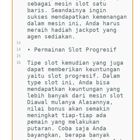
sebagai mesin slot satu 
baris. Seandainya ingin 
sukses mendapatkan kemenangan 
dalam mesin ini, Anda harus 
meraih hadiah jackpot yang 
agen sediakan.
13
• Permainan Slot Progresif
14
15
Tipe slot kemudian yang juga 
16
dapat memberikan keuntungan 
yaitu slot progresif. Dalam 
type slot ini, Anda bisa 
mendapatkan keuntungan yang 
lebih banyak dari mesin slot 
Diawal mulanya Alasannya, 
nilai bonus akan semakin 
meningkat tiap-tiap ada 
pemain yang melakukan 
putaran. Coba saja Anda 
bayangkan, berapa banyak 