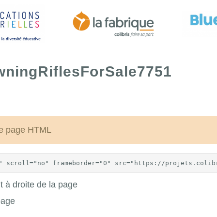
wningRiflesForSale7751
une page HTML
 à droite de la page
page