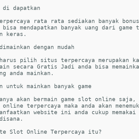
 di dapatkan
erpercaya rata rata sediakan banyak bonu
 bisa mendapatkan banyak uang dari game 
n keras.
dimainkan dengan mudah
harus pilih situs terpercaya merupakan k
ain secara Gratis Jadi anda bisa memaink
ng anda mainkan.
n untuk mainkan banyak game
anya akan bermain game slot online saja,
 online terpercaya maka anda akan menemu
anfaatkan website ini anda cukup memakai
disana.
te Slot Online Terpercaya itu?