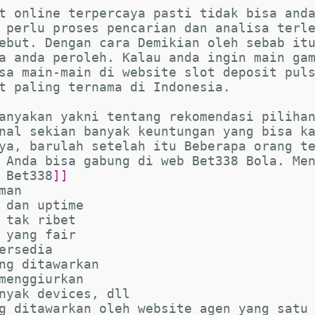
t online terpercaya pasti tidak bisa and
 perlu proses pencarian dan analisa terl
ebut. Dengan cara Demikian oleh sebab it
a anda peroleh. Kalau anda ingin main ga
sa main-main di website slot deposit pul
t paling ternama di Indonesia.
anyakan yakni tentang rekomendasi piliha
nal sekian banyak keuntungan yang bisa k
ya, barulah setelah itu Beberapa orang t
 Anda bisa gabung di web Bet338 Bola. Me
Bet338
]]
man
 dan uptime
 tak ribet
 yang fair
ersedia
ng ditawarkan
menggiurkan
nyak devices, dll
g ditawarkan oleh website agen yang satu