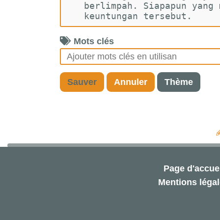
berlimpah. Siapapun yang 
keuntungan tersebut.
Mots clés
Sauver
Annuler
Thème
Page d'accuei
Mentions léga