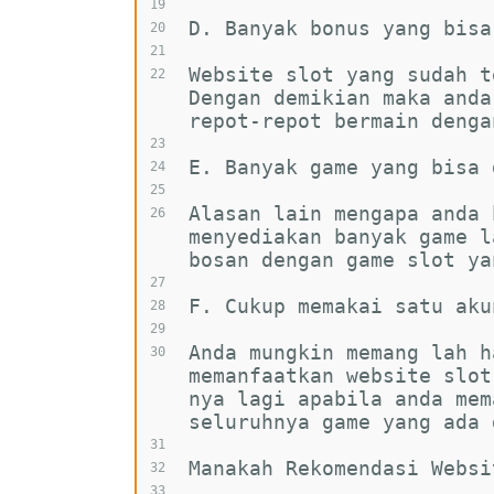
19
D. Banyak bonus yang bisa
20
21
Website slot yang sudah t
22
Dengan demikian maka anda
repot-repot bermain denga
23
E. Banyak game yang bisa 
24
25
Alasan lain mengapa anda 
26
menyediakan banyak game l
bosan dengan game slot ya
27
F. Cukup memakai satu aku
28
29
Anda mungkin memang lah h
30
memanfaatkan website slot
nya lagi apabila anda mem
seluruhnya game yang ada 
31
Manakah Rekomendasi Websi
32
33