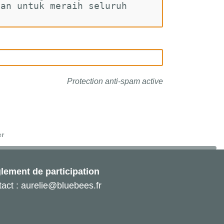
tan untuk meraih seluruh 
Protection anti-spam active
er
lement de participation
act : aurelie@bluebees.fr