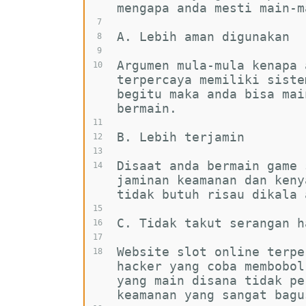
mengapa anda mesti main-m
7
A. Lebih aman digunakan
8
9
Argumen mula-mula kenapa 
10
terpercaya memiliki siste
begitu maka anda bisa mai
bermain.
11
B. Lebih terjamin
12
13
Disaat anda bermain game 
14
jaminan keamanan dan keny
tidak butuh risau dikala 
15
C. Tidak takut serangan h
16
17
Website slot online terpe
18
hacker yang coba membobol
yang main disana tidak pe
keamanan yang sangat bagu