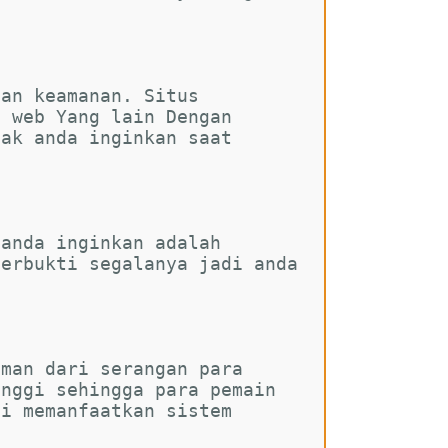
san keamanan. Situs 
g web Yang lain Dengan 
dak anda inginkan saat 
 anda inginkan adalah 
terbukti segalanya jadi anda 
aman dari serangan para 
inggi sehingga para pemain 
ni memanfaatkan sistem 