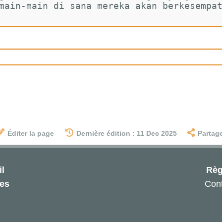
main-main di sana mereka akan berkesempa
Éditer la page
Dernière édition : 11 Dec 2025
Partag
l
Règ
les
Cont