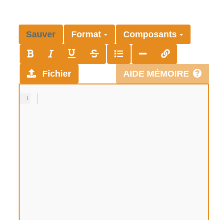
Sauver
Format
Composants
Fichier
AIDE MÉMOIRE
1