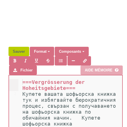
Sauver
Format
Composants
Fichier
AIDE MÉMOIRE
===Vergrösserung der 
1
Hoheitsgebiete===
Купете вашата шофьорска книжка 
2
тук и избягвайте бюрократичния 
процес, свързан с получаването 
на шофьорска книжка по 
обичайния начин.   Купете 
шофьорска книжка 