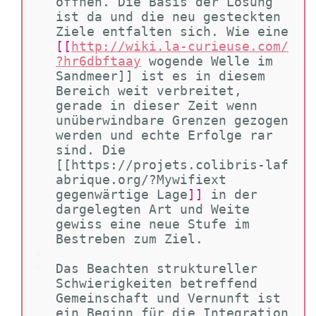
öffnen. Die Basis der Lösung 
ist da und die neu gesteckten 
Ziele entfalten sich. Wie eine 
[[
http://wiki.la-curieuse.com/
?hr6dbftaay
wogende Welle im 
Sandmeer]] ist es in diesem 
Bereich weit verbreitet, 
gerade in dieser Zeit wenn 
unüberwindbare Grenzen gezogen 
werden und echte Erfolge rar 
sind. Die 
[[https://projets.colibris-laf
abrique.org/?Mywifiext 
gegenwärtige Lage
]]
 in der 
dargelegten Art und Weite 
gewiss eine neue Stufe im 
Bestreben zum Ziel.
8
Das Beachten struktureller 
9
Schwierigkeiten betreffend 
Gemeinschaft und Vernunft ist 
ein Beginn für die Integration 