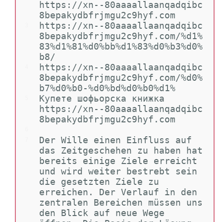
https://xn--80aaaallaanqadqibc
8bepakydbfrjmgu2c9hyf.com
https://xn--80aaaallaanqadqibc
3
8bepakydbfrjmgu2c9hyf.com/%d1%
83%d1%81%d0%bb%d1%83%d0%b3%d0%
b8/
https://xn--80aaaallaanqadqibc
4
8bepakydbfrjmgu2c9hyf.com/%d0%
b7%d0%b0-%d0%bd%d0%b0%d1%
Купете шофьорска книжка 
5
https://xn--80aaaallaanqadqibc
8bepakydbfrjmgu2c9hyf.com
6
Der Wille einen Einfluss auf 
7
das Zeitgeschehen zu haben hat 
bereits einige Ziele erreicht 
und wird weiter bestrebt sein 
die gesetzten Ziele zu 
erreichen. Der Verlauf in den 
zentralen Bereichen müssen uns 
den Blick auf neue Wege 