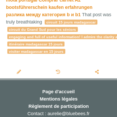
bootsführerschein kaufen erfahrungen
разлика между категория b и b1
That post was
truly breathtaking
circuit 15 jours madagascar
circuit du Grand Sud pour les séniors
engaging and full of useful information! I admire the clari
itinéraire madagascar 15 jours
visiter madagascar en 15 jours
Page d'accueil
Mentions légales
Règlement de participation
Contact : aurelie@bluebees.fr