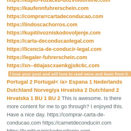
https://kaufennfuhrerschein.com
https://comprarrcartadeconducao.com
https://lindoscachorros.com
https://kupitiivozniskodovoljenje.com
https://carta-deconducaolegal.com
https://licencia-de-conducir-legal.com
https://legaler-fuhrerschein.com
https://xn--80ajascxaenkgjs8c6c.com
I love your post and will love to read more and learn from it.
Portugal 2
Portugal< /a>
Espana 1
Nederlands
Dutchland
Norvegiya
Hrvatska 2
Dutchland 2
Hrvatska 1
BU 1
BU 2
This is awesome. Is there
more content for me to go through? I enjoyed this.
Have a nice day. https://comprar-carta-de-
conducao.com https://carnetdeconducirr.com
https://kupitivozniskodovoljenje.com