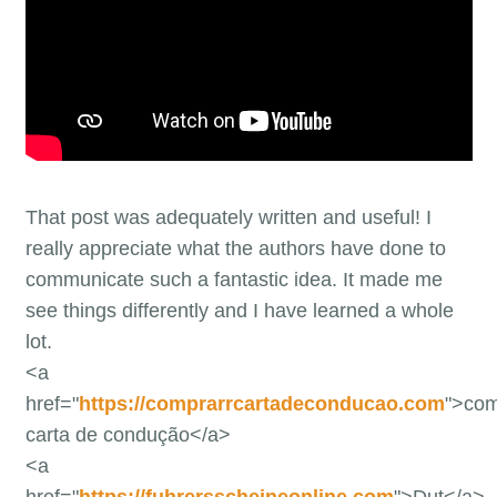
That post was adequately written and useful! I
really appreciate what the authors have done to
communicate such a fantastic idea. It made me
see things differently and I have learned a whole
lot.
<a
href="
https://comprarrcartadeconducao.com
">com
carta de condução</a>
<a
href="
https://fuhrersscheineonline.com
">Dut</a>