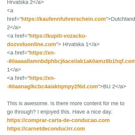
Hrvatska 2</a>
<a
href="
https://kaufennfuhrerschein.com
">Dutchlan
2</a>
<a href="
https://kupiti-vozacku-
dozvoluonline.com
"> Hrvatska 1</a>
<a href="
https://xn-
-80aaaallamnbdphbcj6aceiiak1ak0amz8b1hqf.co
1</a>
<a href="
https://xn-
-80aanaglkcbc4aiaktqmpy2f6d.com
">BU 2</a>
This is awesome. Is there more content for me to
go through? I enjoyed this. Have a nice day.
https://comprar-carta-de-conducao.com
https://carnetdeconducirr.com