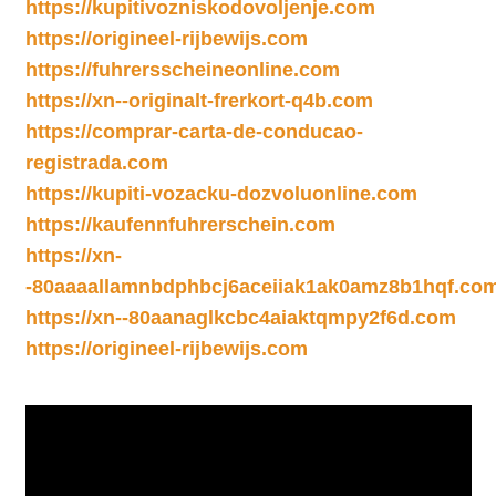
https://kupitivozniskodovoljenje.com
https://origineel-rijbewijs.com
https://fuhrersscheineonline.com
https://xn--originalt-frerkort-q4b.com
https://comprar-carta-de-conducao-
registrada.com
https://kupiti-vozacku-dozvoluonline.com
https://kaufennfuhrerschein.com
https://xn-
-80aaaallamnbdphbcj6aceiiak1ak0amz8b1hqf.co
https://xn--80aanaglkcbc4aiaktqmpy2f6d.com
https://origineel-rijbewijs.com