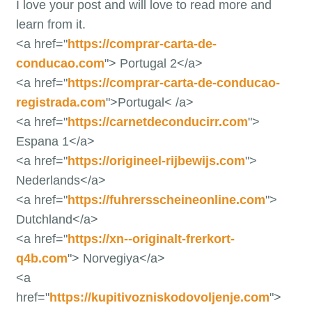
I love your post and will love to read more and
learn from it.
<a href="
https://comprar-carta-de-
conducao.com
"> Portugal 2</a>
<a href="
https://comprar-carta-de-conducao-
registrada.com
">Portugal< /a>
<a href="
https://carnetdeconducirr.com
">
Espana 1</a>
<a href="
https://origineel-rijbewijs.com
">
Nederlands</a>
<a href="
https://fuhrersscheineonline.com
">
Dutchland</a>
<a href="
https://xn--originalt-frerkort-
q4b.com
"> Norvegiya</a>
<a
href="
https://kupitivozniskodovoljenje.com
">