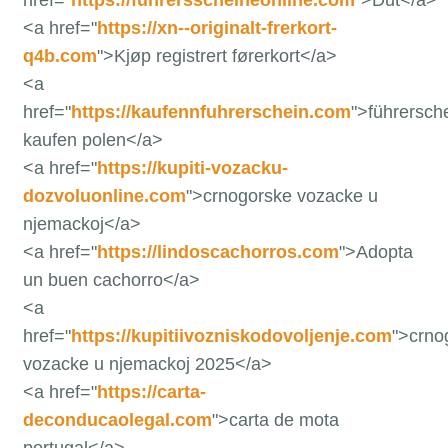
<a href="
https://xn--originalt-frerkort-
q4b.com
">Kjøp registrert førerkort</a>
<a
href="
https://kaufennfuhrerschein.com
">führersch
kaufen polen</a>
<a href="
https://kupiti-vozacku-
dozvoluonline.com
">crnogorske vozacke u
njemackoj</a>
<a href="
https://lindoscachorros.com
">Adopta
un buen cachorro</a>
<a
href="
https://kupitiivozniskodovoljenje.com
">crno
vozacke u njemackoj 2025</a>
<a href="
https://carta-
deconducaolegal.com
">carta de mota
portugal</a>