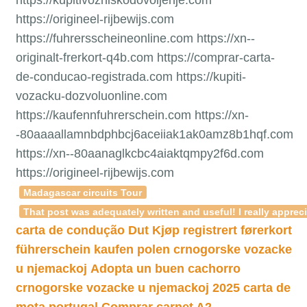
https://origineel-rijbewijs.com
https://fuhrersscheineonline.com https://xn--
originalt-frerkort-q4b.com https://comprar-carta-
de-conducao-registrada.com https://kupiti-
vozacku-dozvoluonline.com
https://kaufennfuhrerschein.com https://xn-
-80aaaallamnbdphbcj6aceiiak1ak0amz8b1hqf.com
https://xn--80aanaglkcbc4aiaktqmpy2f6d.com
https://origineel-rijbewijs.com
Madagascar circuits Tour
That post was adequately written and useful! I really apprec
carta de condução
Dut
Kjøp registrert førerkort
führerschein kaufen polen
crnogorske vozacke
u njemackoj
Adopta un buen cachorro
crnogorske vozacke u njemackoj 2025
carta de
mota portugal
Comprar carnet A2