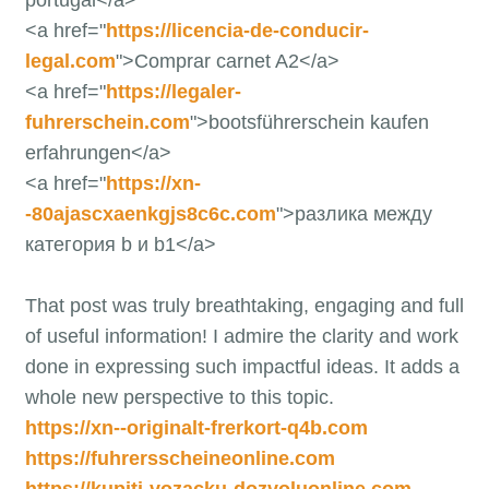
<a href="
https://licencia-de-conducir-
legal.com
">Comprar carnet A2</a>
<a href="
https://legaler-
fuhrerschein.com
">bootsführerschein kaufen
erfahrungen</a>
<a href="
https://xn-
-80ajascxaenkgjs8c6c.com
">разлика между
категория b и b1</a>
That post was truly breathtaking, engaging and full
of useful information! I admire the clarity and work
done in expressing such impactful ideas. It adds a
whole new perspective to this topic.
https://xn--originalt-frerkort-q4b.com
https://fuhrersscheineonline.com
https://kupiti-vozacku-dozvoluonline.com