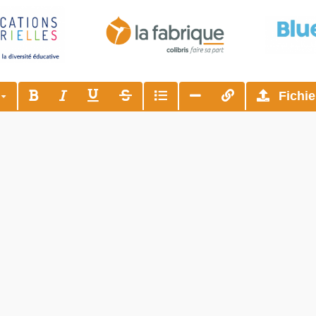
s
Fichie