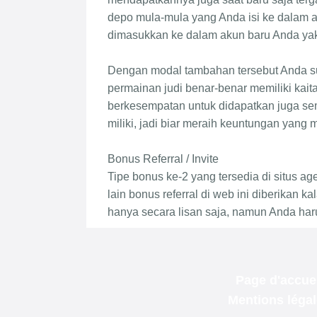
Page d'accuei
Mentions léga