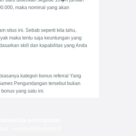
lement de participation
act : aurelie@bluebees.fr