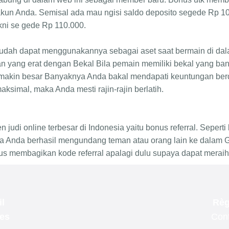
l
Règ
les
Cont