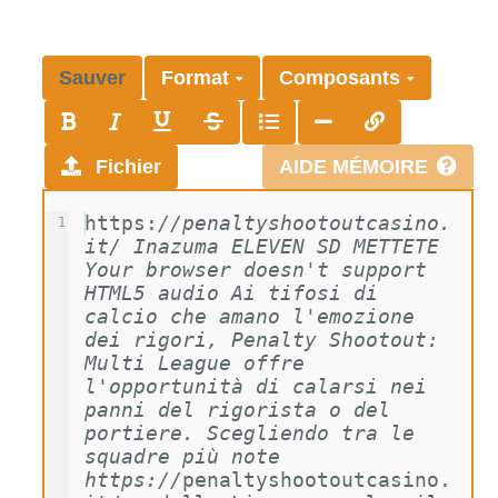
Sauver
Format
Composants
Fichier
AIDE MÉMOIRE
https:
//penaltyshootoutcasino.
1
it/ Inazuma ELEVEN SD METTETE 
Your browser doesn't support 
HTML5 audio Ai tifosi di 
calcio che amano l'emozione 
dei rigori, Penalty Shootout: 
Multi League offre 
l'opportunità di calarsi nei 
panni del rigorista o del 
portiere. Scegliendo tra le 
squadre più note 
https://
penaltyshootoutcasino.