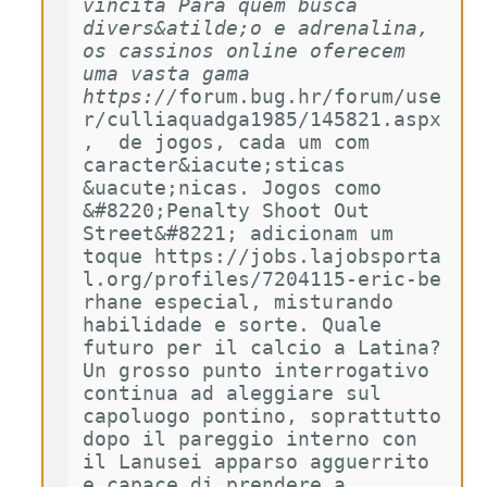
vincita Para quem busca 
divers&atilde;o e adrenalina, 
os cassinos online oferecem 
uma vasta gama 
https://
forum.bug.hr/forum/use
r/culliaquadga1985/145821.aspx
,  de jogos, cada um com 
caracter&iacute;sticas 
&uacute;nicas. Jogos como 
&#8220;Penalty Shoot Out 
Street&#8221; adicionam um 
toque https://jobs.lajobsporta
l.org/profiles/7204115-eric-be
rhane especial, misturando 
habilidade e sorte. Quale 
futuro per il calcio a Latina? 
Un grosso punto interrogativo 
continua ad aleggiare sul 
capoluogo pontino, soprattutto 
dopo il pareggio interno con 
il Lanusei apparso agguerrito 
e capace di prendere a 