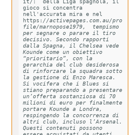
it/:  della Liga spagnola, il 
gioco si concentra 
nell'accurata mira e nel 
https:
//activepages.com.au/pro
file/marnopose1979,  tempismo 
per segnare o parare il tiro 
decisivo. Secondo rapporti 
dalla Spagna, il Chelsea vede 
Kounde come un obiettivo 
“prioritario”, con la 
gerarchia del club desiderosa 
di rinforzare la squadra sotto 
la gestione di Enzo Maresca. 
Si vocifera che i Blues si 
stiano preparando a presentare 
un’offerta sostanziosa di 70 
milioni di euro per finalmente 
portare Kounde a Londra, 
respingendo la concorrenza di 
altri club, incluso l’Arsenal. 
Questi contenuti possono 
essere acquistati da utenti 