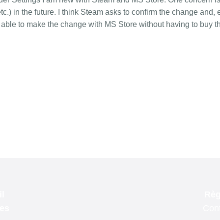
l
Règ
les
Cont