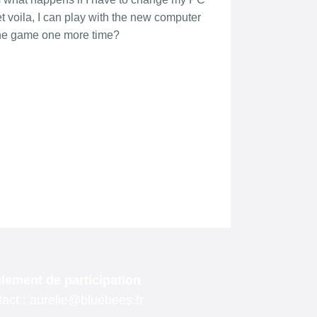
lement de participation
act : aurelie@bluebees.fr