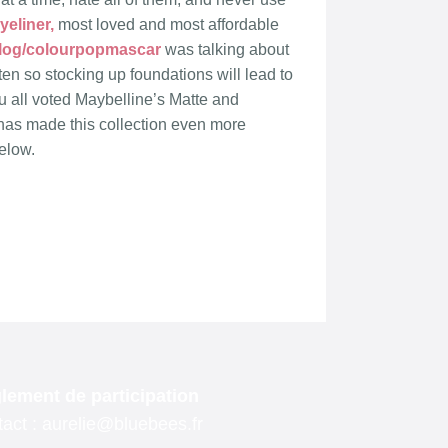
lement de participation
act : aurelie@bluebees.fr