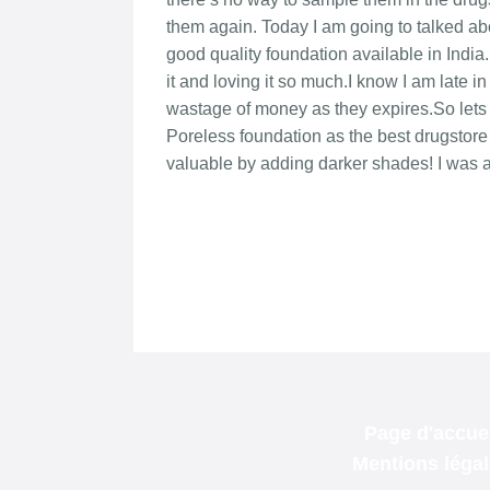
Page d'accuei
Mentions léga