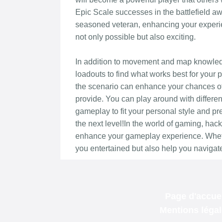
Page d'accuei
Mentions léga