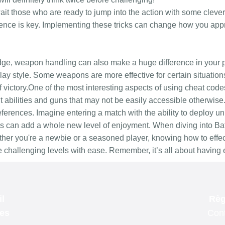
l
Règ
les
Cont