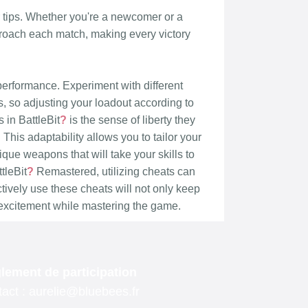
lement de participation
act : aurelie@bluebees.fr