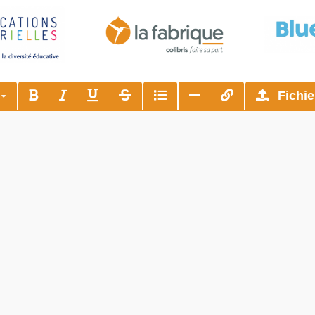
s
Fichie