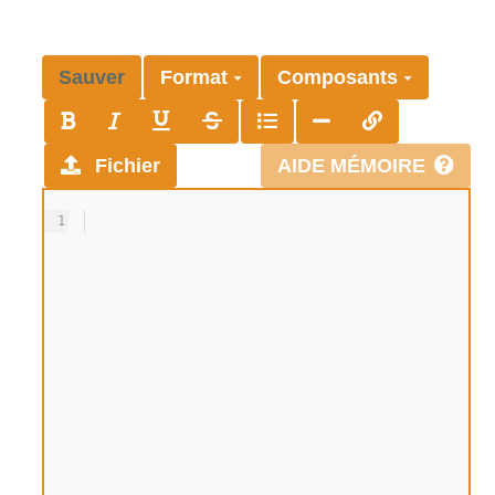
Sauver
Format
Composants
Fichier
AIDE MÉMOIRE
1