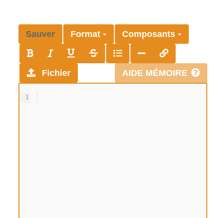
Sauver
Format
Composants
Fichier
AIDE MÉMOIRE
1