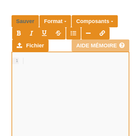
Sauver
Format
Composants
Fichier
AIDE MÉMOIRE
1