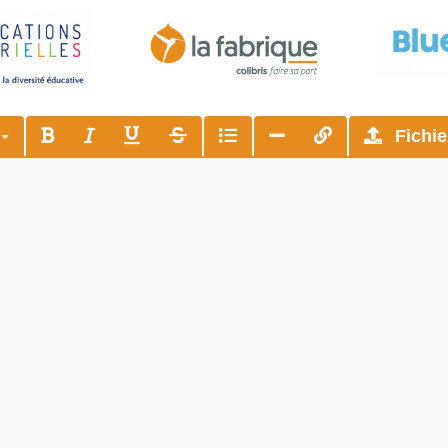
s
Fichie