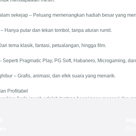
l
Règ
les
Cont