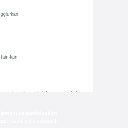
lement de participation
act : aurelie@bluebees.fr