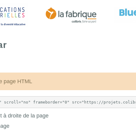
ar
une page HTML
 à droite de la page
page